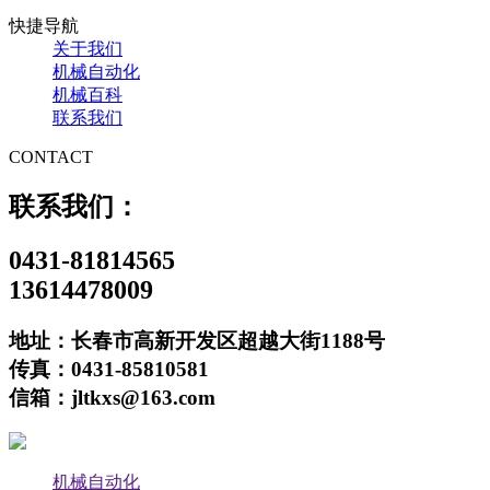
快捷导航
关于我们
机械自动化
机械百科
联系我们
CONTACT
联系我们：
0431-81814565
13614478009
地址：长春市高新开发区超越大街1188号
传真：0431-85810581
信箱：jltkxs@163.com
机械自动化