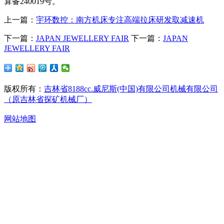
算备240019号。
上一篇：
宇环数控：南方机床专注高端拉床研发取减速机
下一篇：
JAPAN JEWELLERY FAIR
下一篇：
JAPAN
JEWELLERY FAIR
版权所有：
吉林省8188cc.威尼斯(中国)有限公司机械有限公司
（原吉林省探矿机械厂）
网站地图