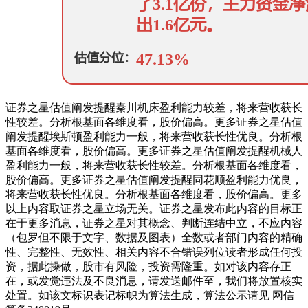
证券之星估值阐发提醒秦川机床盈利能力较差，将来营收获长
性较差。分析根基面各维度看，股价偏高。更多证券之星估值
阐发提醒埃斯顿盈利能力一般，将来营收获长性优良。分析根
基面各维度看，股价偏高。更多证券之星估值阐发提醒机械人
盈利能力一般，将来营收获长性较差。分析根基面各维度看，
股价偏高。更多证券之星估值阐发提醒同花顺盈利能力优良，
将来营收获长性优良。分析根基面各维度看，股价偏高。更多
以上内容取证券之星立场无关。证券之星发布此内容的目标正
在于更多消息，证券之星对其概念、判断连结中立，不应内容
（包罗但不限于文字、数据及图表）全数或者部门内容的精确
性、完整性、无效性、相关内容不合错误列位读者形成任何投
资，据此操做，股市有风险，投资需隆重。如对该内容存正
在，或发觉违法及不良消息，请发送邮件至，我们将放置核实
处置。如该文标识表记标帜为算法生成，算法公示请见 网信