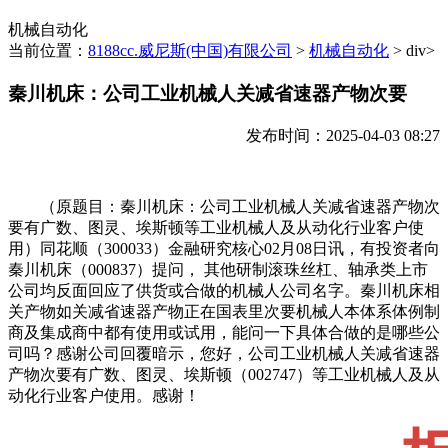
机械自动化
当前位置：
8188cc.威尼斯(中国)有限公司
>
机械自动化
> div>
秦川机床：公司工业机械人关减省速器产物次要
发布时间：2025-04-03 08:27
（原题目：秦川机床：公司工业机械人关减省速器产物次
要有广数、图灵、埃斯顿等工业机械人及从动化行业客户使
用）同花顺（300033）金融研究核心02月08日讯，有投资者向
秦川机床（000837）提问， 其他研制滚珠丝杠、轴承类上市
公司均反面回应了供货或合做的机械人公司名字。秦川机床相
关产物如关减省速器产物正在国表里次要机械人本体系体例制
商及集成商中都有使用或试用，能问一下具体合做的是哪些公
司吗？感谢公司回覆暗示，您好，公司工业机械人关减省速器
产物次要有广数、图灵、埃斯顿（002747）等工业机械人及从
动化行业客户使用。感谢！