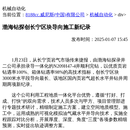
机械自动化
当前位置：
8188cc.威尼斯(中国)有限公司
>
机械自动化
> div>
渤海钻探创长宁区块导向施工新纪录
发布时间：2025-01-07 15:45
1月23日，从长宁页岩气市场传来捷报，由渤海钻探录井
二公司承担录导一体化的N209H47-4井顺利完钻，以优质页岩
钻遇率100%、箱体钻遇率98%的高技术指标，创长宁区块
3000米水平段导向最长、该地区国内页岩气超长水平井钻井周
期两项新纪录。
这个公司利用工程地质一体化平台优势，遵循“打好、打
成、打快”的双向需求，技术人员多次与甲方、项目管理部进
行专题技术研讨，精细制定施工方案，建立空间地质模型。施
工中，运用成熟的可视化模拟油气藏水平井导向技术，实施全
程跟踪对比分析，开展厚度、深度、角度“三度”各项参数精细
预测，实时提出轨迹调整方案。