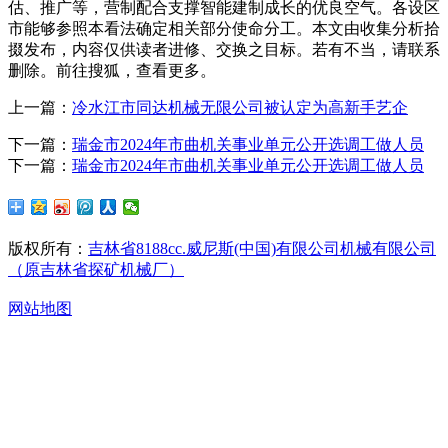
估、推广等，营制配合支撑智能建制成长的优良空气。各设区
市能够参照本看法确定相关部分使命分工。本文由收集分析拾
掇发布，内容仅供读者进修、交换之目标。若有不当，请联系
删除。前往搜狐，查看更多。
上一篇：
冷水江市同达机械无限公司被认定为高新手艺企
下一篇：
瑞金市2024年市曲机关事业单元公开选调工做人员
下一篇：
瑞金市2024年市曲机关事业单元公开选调工做人员
版权所有：
吉林省8188cc.威尼斯(中国)有限公司机械有限公司
（原吉林省探矿机械厂）
网站地图