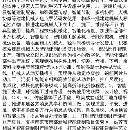
程扶植全过程数字化交付和使用。研发操纵参数化、生成式设
想软件，摸索人工智能手艺正在设想中使用。3。 建建机械人
及智能建制配备。加强新型传感、智能节制、多机协同、人机
协做等建建机械人焦点手艺研发使用，构成一批建建机械人标
记性产物，推进建建机械人正在出产、施工、维保等环节 的
典型使用，提高工程扶植机械化、智能化程度。加强部品部件
出产机械人、智能塔吊、智能施工起落机、智能挖掘机、智能
搬运设备、墙地面施工机械人、轻型制楼机等研发使用，积极
摸索建建机械人及智能建制配备使用场景。4。 部品部件智能
出产。鞭策成立以尺度部品部件为根本的数字化、智能化部品
部件出产系统，实现钢布局构件上料、切割、焊接、下料、余
废料收受接管等流程“无人化”功课，预制混凝土构件从动划
线、机械人从动安插模具、预埋件从动定位查抄、钢筋网片从
动加工、混凝土智能布料和高效节能从动养护。推广尺度化、
集成化、模块化的拆修模式，提高拆卸化拆修程度。5。 智能
施工办理。环绕施工过程办理，分析使用物联网、云计较、视
频、GIS、5G、传感器等手艺手段，鞭策成立聪慧工地办理平
台，推进参建各方消息共享和协同工做，实现质量、平安、进
度、成本和参建各方行为消息从动采集、阐发展现、风险预警
和智能决策，提高项目办理效能。1。 打制智能建制财产链和
财产集群。支撑南京市南部新城智能建制项目集聚区、姑苏市
相城区智能建制财产园等扶植，打形成为全国智能建制手艺立