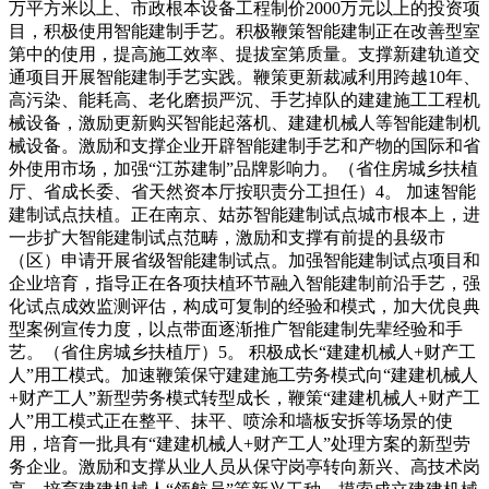
万平方米以上、市政根本设备工程制价2000万元以上的投资项
目，积极使用智能建制手艺。积极鞭策智能建制正在改善型室
第中的使用，提高施工效率、提拔室第质量。支撑新建轨道交
通项目开展智能建制手艺实践。鞭策更新裁减利用跨越10年、
高污染、能耗高、老化磨损严沉、手艺掉队的建建施工工程机
械设备，激励更新购买智能起落机、建建机械人等智能建制机
械设备。激励和支撑企业开辟智能建制手艺和产物的国际和省
外使用市场，加强“江苏建制”品牌影响力。（省住房城乡扶植
厅、省成长委、省天然资本厅按职责分工担任）4。 加速智能
建制试点扶植。正在南京、姑苏智能建制试点城市根本上，进
一步扩大智能建制试点范畴，激励和支撑有前提的县级市
（区）申请开展省级智能建制试点。加强智能建制试点项目和
企业培育，指导正在各项扶植环节融入智能建制前沿手艺，强
化试点成效监测评估，构成可复制的经验和模式，加大优良典
型案例宣传力度，以点带面逐渐推广智能建制先辈经验和手
艺。（省住房城乡扶植厅）5。 积极成长“建建机械人+财产工
人”用工模式。加速鞭策保守建建施工劳务模式向“建建机械人
+财产工人”新型劳务模式转型成长，鞭策“建建机械人+财产工
人”用工模式正在整平、抹平、喷涂和墙板安拆等场景的使
用，培育一批具有“建建机械人+财产工人”处理方案的新型劳
务企业。激励和支撑从业人员从保守岗亭转向新兴、高技术岗