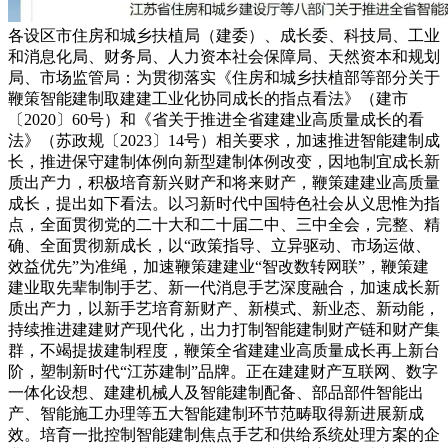
各设区市住房和城乡扶植局（建委）、成长委、科技局、工业
和消息化局、财务局、人力资本社会保障局、天然资本和规划
局、市场监管局：为贯彻落实《住房和城乡扶植部等部分关于
鞭策智能建制取建建工业化协同成长的指点看法》（建市
〔2020〕60号）和《省关于推进全省建建业高质量成长的看
法》（苏政规〔2023〕14号）相关要求，加速推进智能建制成
长，推进保守建制体例向新型建制体例改变，因地制宜成长新
质出产力，积极培育新兴财产和将来财产，鞭策建建业高质量
成长，提出如下看法。以习新时代中国特色社会从义思惟为指
点，全面贯彻党的二十大和二十届二中、三中全会，完整、精
确、全面贯彻新成长，以“政策指导、立异驱动、市场运做、
效益优先”为准绳，加速鞭策建建业“智改数转网联”，鞭策建
建业取先辈制制手艺、新一代消息手艺深度融合，加速成长新
质出产力，以新手艺培育新财产、新模式、新业态、新动能，
持续推进建建财产现代化，出力打制智能建制财产链和财产集
群，不竭提拔建制程度，鞭策全省建建业高质量成长再上新台
阶，塑制新时代“江苏建制”品牌。正在建建财产互联网、数字
一体化设想、建建机械人及智能建制配备、部品部件智能出
产、智能施工办理等五大智能建制环节范畴取得新进展新成
效。培育一批控制智能建制焦点手艺和供给系统处理方案的企