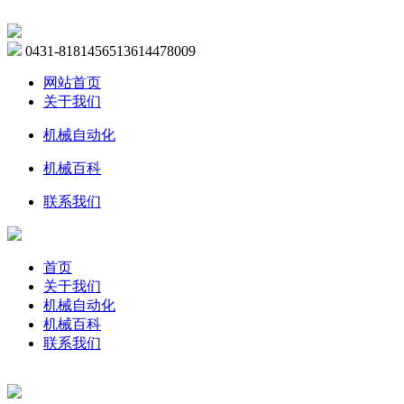
0431-81814565
13614478009
网站首页
关于我们
机械自动化
机械百科
联系我们
首页
关于我们
机械自动化
机械百科
联系我们