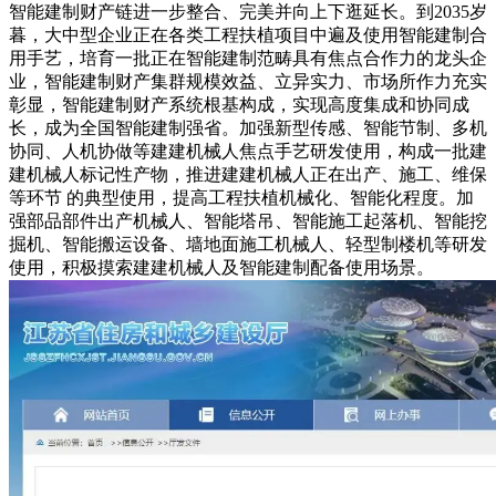
智能建制财产链进一步整合、完美并向上下逛延长。到2035岁
暮，大中型企业正在各类工程扶植项目中遍及使用智能建制合
用手艺，培育一批正在智能建制范畴具有焦点合作力的龙头企
业，智能建制财产集群规模效益、立异实力、市场所作力充实
彰显，智能建制财产系统根基构成，实现高度集成和协同成
长，成为全国智能建制强省。加强新型传感、智能节制、多机
协同、人机协做等建建机械人焦点手艺研发使用，构成一批建
建机械人标记性产物，推进建建机械人正在出产、施工、维保
等环节 的典型使用，提高工程扶植机械化、智能化程度。加
强部品部件出产机械人、智能塔吊、智能施工起落机、智能挖
掘机、智能搬运设备、墙地面施工机械人、轻型制楼机等研发
使用，积极摸索建建机械人及智能建制配备使用场景。