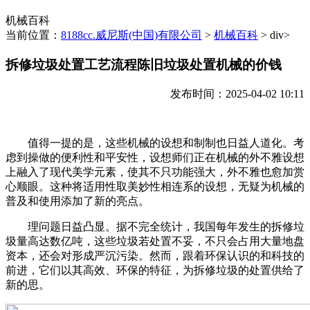
机械百科
当前位置：
8188cc.威尼斯(中国)有限公司
>
机械百科
> div>
拆修垃圾处置工艺流程陈旧垃圾处置机械的价钱
发布时间：2025-04-02 10:11
值得一提的是，这些机械的设想和制制也日益人道化。考
虑到操做的便利性和平安性，设想师们正在机械的外不雅设想
上融入了现代美学元素，使其不只功能强大，外不雅也愈加赏
心顺眼。这种将适用性取美妙性相连系的设想，无疑为机械的
普及和使用添加了新的亮点。
理问题日益凸显。据不完全统计，我国每年发生的拆修垃
圾量高达数亿吨，这些垃圾若处置不妥，不只会占用大量地盘
资本，还会对形成严沉污染。然而，跟着环保认识的和科技的
前进，它们以其高效、环保的特征，为拆修垃圾的处置供给了
新的思。