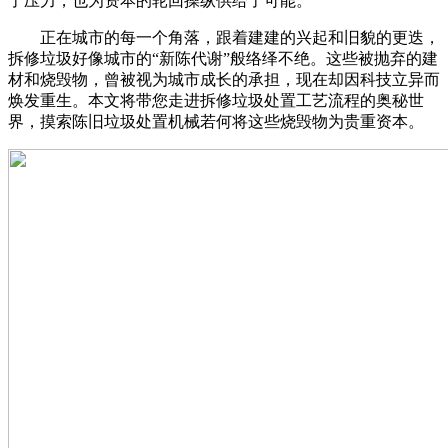
了压力，也为资本的轮回操纵供给了可能。
正在城市的每一个角落，跟着建建的兴起和旧貌的更迭，
拆修垃圾好像城市的“新陈代谢”般络绎不绝。这些被抛弃的建
材和烧毁物，曾被视为城市成长的承担，现在却因科技立异而
焕发重生。本文将带您走进拆修垃圾处置工艺流程的奥秘世
界，摸索陈旧垃圾处置机械若何将这些烧毁物为贵重资本。