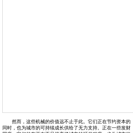
然而，这些机械的价值远不止于此。它们正在节约资本的
同时，也为城市的可持续成长供给了无力支持。正在一些发财