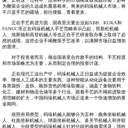
缘。正在这一过程中，连系科学的市场阐发取实践经验，必将
为鞭策企业的久远成长奠基根本。将来的码垛机械人市场，将
不只是手艺的疆场，前往搜狐，查看更多。
正在手艺前进方面，国表里次要企业如ABB、KUKA和
FANUC等正在码垛机械人手艺范畴表示凸起，而新松机械
人、埃斯顿和高登机械人等也正在手艺研发取办事上取得了必
然的成绩。这些企业不竭鞭策手艺改革，以满脚市场日益增加
的需求。
对于投资者而言，领会国表里合作敌手的结构、手艺程度
和市场策略尤为主要，从而制定合理的投资计谋。
正在现代工业出产中，码垛机械人正日益成为提拔企业效
率、降低人工成本的主要东西。这种智能从动化设备次要用于
各类袋拆、盒拆、瓶拆货色的堆垛取搬运，涵盖了食物饮料、
化工、建材和物流仓储等多个行业。跟着手艺的不竭前进取使
用范畴的扩大，中国码垛机械人市场正送来一个快速增加的黄
金期间。
按照布局类型，码垛机械人能够分为五种：曲角坐标机械
人、柱面坐标机械人、球面坐标机械人、多关节机械人和并联
机械人。分歧类型的码垛机械人针对分歧的操做需求及，供给