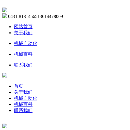
0431-81814565
13614478009
网站首页
关于我们
机械自动化
机械百科
联系我们
首页
关于我们
机械自动化
机械百科
联系我们