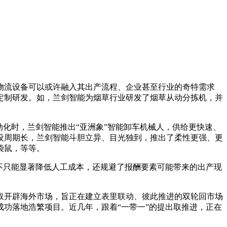
流设备可以或许融入其出产流程、企业甚至行业的奇特需求
定制研发。如，兰剑智能为烟草行业研发了烟草从动分拣机，并
化时，兰剑智能推出“亚洲象”智能卸车机械人，供给更快速、
设周期长，兰剑智能斗胆立异、目光独到，推出了柔性更强、更
袋鼠，等等。
不只能显著降低人工成本，还规避了报酬要素可能带来的出产现
开辟海外市场，旨正在建立表里联动、彼此推进的双轮回市场
功落地浩繁项目。近几年，跟着“一带一”的提出取推进，正在