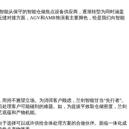
兰剑智能从保守的智能仓储焦点设备供应商，逐渐转型为同时涵盖
缝对接方面，AGV和AMR饰演着主要脚色，恰是我们向智能
而持不雅望立场。为消弭客户顾虑，兰剑智能甘当“先行者”。
后处理客户可能碰到的难题。如，为提拔平效取仓储密度，兰剑
艺底蕴和产物机能。
于选择可以或许供给全体处理方案的合做伙伴。面临一体化成