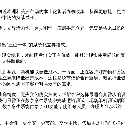
近欧洲和美洲市场的本土化售后办事收集，从而更敏捷、更专
外市场的持续成长。
，立异活力也会逐步削弱。底层手艺立异，无疑是将来成长的
出“三位一体”的系统化立异模式。
的现实需求，才能研发出实正有价值、能处理现实使用问题的智
的支持取赋能。
新参数、新机能取更低成本。一方面，正在客户好产物和方案
性立异来降低出产成本，这也是脱节低价合作窘境、鞭策行业健
本的同时满脚了客户对高效率的需求。
高精度、无失实的仿实方案，帮帮客户选择最适合其需求的设
我们只需正在数字孪生系统中完成逻辑调试，现场单机调试后即
数字孪生系统供给了3D功能，使维修人员、办理者可以或许
、更柔性、更平安、更节能、交付更快、售后更及时”的多样化