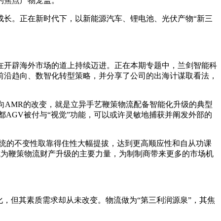
的焦点产物笼盖。
长。正在新时代下，以新能源汽车、锂电池、光伏产物“新三
开辟海外市场的道上持续迈进。正在本期专题中，兰剑智能科
前沿趋向、数智化转型策略，并分享了公司的出海计谋取看法，
向AMR的改变，就是立异手艺鞭策物流配备智能化升级的典型
AGV被付与“视觉”功能，可以或许灵敏地捕获并阐发外部的
统的不变性取靠得住性大幅提拔，达到更高顺应性和自从功课
成为鞭策物流财产升级的主要力量，为制制商带来更多的市场机
，但其素质需求却从未改变。物流做为“第三利润源泉”，其焦